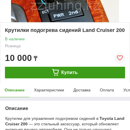
Крутилки подогрева сидений Land Cruiser 200
В наличии
Розница
10 000
₸
Купить
Описание
Характеристики
Доставка
Оплата
Усл
Описание
Крутилки для управления подогревом сидений в
Toyota Land
Cruiser 200
— это стильный аксессуар, который обновляет
интерьер вашего автомобиля. Они не только улучшают