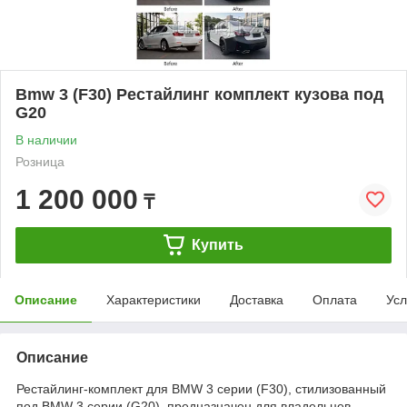
Bmw 3 (F30) Рестайлинг комплект кузова под
G20
В наличии
Розница
1 200 000
₸
Купить
Описание
Характеристики
Доставка
Оплата
Усл
Описание
Рестайлинг-комплект для BMW 3 серии (F30), стилизованный
под BMW 3 серии (G20), предназначен для владельцев,