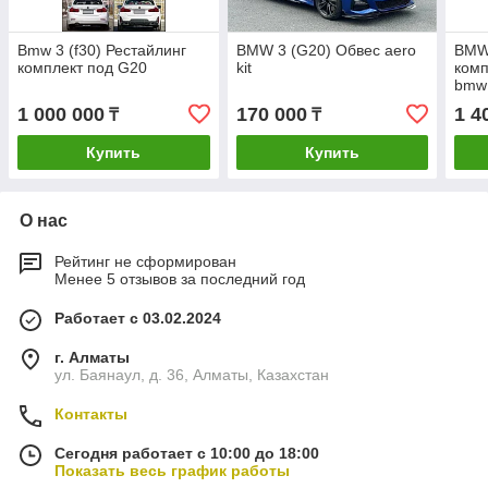
Bmw 3 (f30) Рестайлинг
BMW 3 (G20) Обвес aero
BMW
комплект под G20
kit
комп
bmw 
1 000 000
170 000
1 4
₸
₸
Купить
Купить
О нас
Рейтинг не сформирован
Менее 5 отзывов за последний год
Работает с 03.02.2024
г. Алматы
ул. Баянаул, д. 36, Алматы, Казахстан
Контакты
Сегодня работает с 10:00 до 18:00
Показать весь график работы