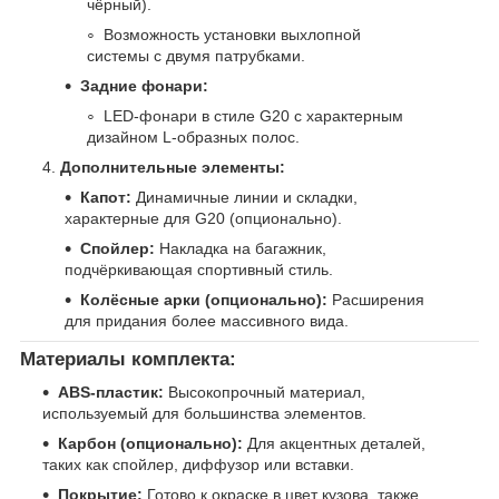
чёрный).
Возможность установки выхлопной
системы с двумя патрубками.
Задние фонари:
LED-фонари в стиле G20 с характерным
дизайном L-образных полос.
Дополнительные элементы:
Капот:
Динамичные линии и складки,
характерные для G20 (опционально).
Спойлер:
Накладка на багажник,
подчёркивающая спортивный стиль.
Колёсные арки (опционально):
Расширения
для придания более массивного вида.
Материалы комплекта:
ABS-пластик:
Высокопрочный материал,
используемый для большинства элементов.
Карбон (опционально):
Для акцентных деталей,
таких как спойлер, диффузор или вставки.
Покрытие:
Готово к окраске в цвет кузова, также