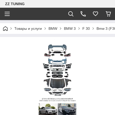
ZZ TUNING
Товары и услуги
BMW
BMW 3
F 30
Bmw 3 (F30