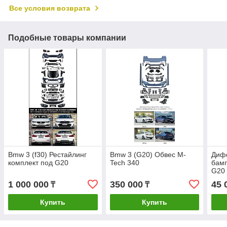
Все условия возврата
Подобные товары компании
Bmw 3 (f30) Рестайлинг
Bmw 3 (G20) Обвес M-
Диф
комплект под G20
Tech 340
бам
G20 
1 000 000
350 000
45 
₸
₸
Купить
Купить