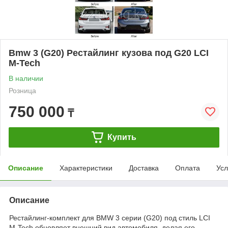
Bmw 3 (G20) Рестайлинг кузова под G20 LCI
M-Tech
В наличии
Розница
750 000
₸
Купить
Описание
Характеристики
Доставка
Оплата
Усл
Описание
Рестайлинг-комплект для BMW 3 серии (G20) под стиль LCI
M-Tech обновляет внешний вид автомобиля, делая его