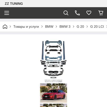
ZZ TUNING
Товары и услуги
BMW
BMW 3
G 20
G 20 LCI