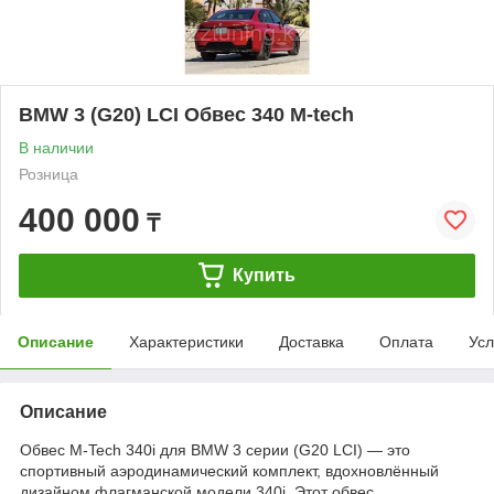
BMW 3 (G20) LCI Обвес 340 M-tech
В наличии
Розница
400 000
₸
Купить
Описание
Характеристики
Доставка
Оплата
Усл
Описание
Обвес M-Tech 340i для BMW 3 серии (G20 LCI) — это
спортивный аэродинамический комплект, вдохновлённый
дизайном флагманской модели 340i. Этот обвес