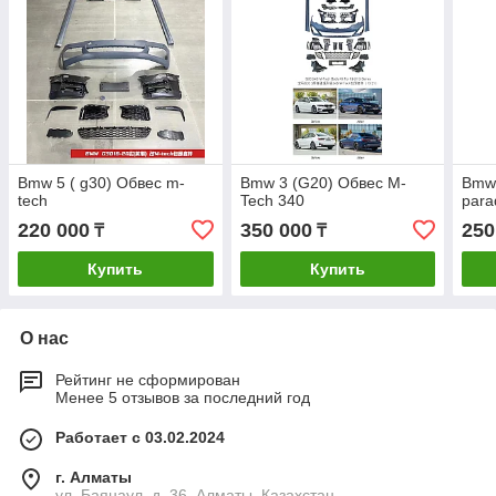
Bmw 5 ( g30) Обвес m-
Bmw 3 (G20) Обвес M-
Bmw 
tech
Tech 340
para
220 000
350 000
250
₸
₸
Купить
Купить
О нас
Рейтинг не сформирован
Менее 5 отзывов за последний год
Работает с 03.02.2024
г. Алматы
ул. Баянаул, д. 36, Алматы, Казахстан