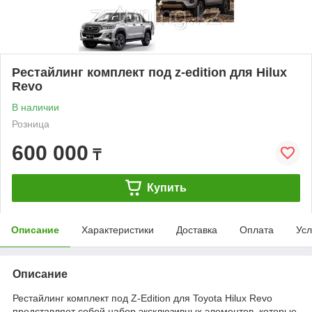
Рестайлинг комплект под z-edition для Hilux
Revo
В наличии
Розница
600 000
₸
Купить
Описание
Характеристики
Доставка
Оплата
Усл
Описание
Рестайлинг комплект под Z-Edition для Toyota Hilux Revo
представляет собой набор эксклюзивных элементов, которые