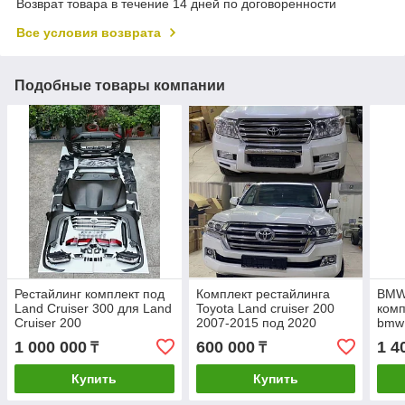
Возврат товара в течение 14 дней по договоренности
Все условия возврата
Подобные товары компании
Рестайлинг комплект под
Комплект рестайлинга
BMW
Land Cruiser 300 для Land
Toyota Land cruiser 200
комп
Cruiser 200
2007-2015 под 2020
bmw 
стандарт
1 000 000
600 000
1 4
₸
₸
Купить
Купить