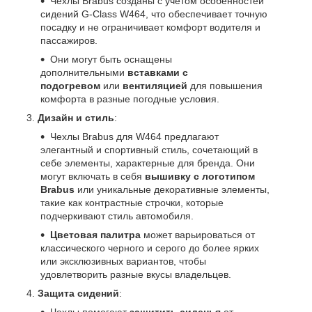
Чехлы Brabus созданы с учетом особенностей
сидений G-Class W464, что обеспечивает точную
посадку и не ограничивает комфорт водителя и
пассажиров.
Они могут быть оснащены
дополнительными
вставками с
подогревом
или
вентиляцией
для повышения
комфорта в разные погодные условия.
Дизайн и стиль
:
Чехлы Brabus для W464 предлагают
элегантный и спортивный стиль, сочетающий в
себе элементы, характерные для бренда. Они
могут включать в себя
вышивку с логотипом
Brabus
или уникальные декоративные элементы,
такие как контрастные строчки, которые
подчеркивают стиль автомобиля.
Цветовая палитра
может варьироваться от
классического черного и серого до более ярких
или эксклюзивных вариантов, чтобы
удовлетворить разные вкусы владельцев.
Защита сидений
:
Чехлы помогают
защитить сиденья
от