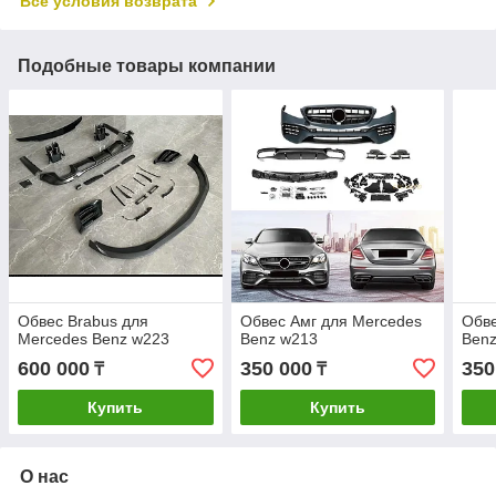
Все условия возврата
Подобные товары компании
Обвес Brabus для
Обвес Амг для Mercedes
Обв
Mercedes Benz w223
Benz w213
Ben
600 000
350 000
350
₸
₸
Купить
Купить
О нас