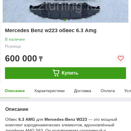
Mercedes Benz w223 обвес 6.3 Amg
В наличии
Розница
600 000
₸
Купить
Описание
Характеристики
Доставка
Оплата
Усл
Описание
Обвес
6.3 AMG
для
Mercedes-Benz W223
— это мощный
комплект аэродинамических элементов, вдохновлённый
дизайном AMG S63. Он подчёркивает спортивный и