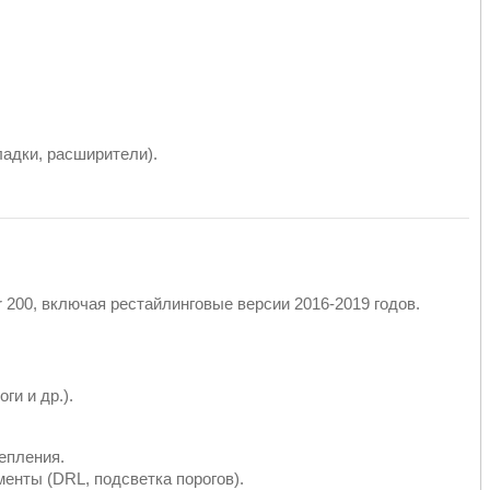
адки, расширители).
r 200, включая рестайлинговые версии 2016-2019 годов.
ги и др.).
епления.
нты (DRL, подсветка порогов).