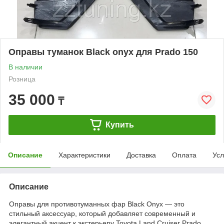
Оправы туманок Black onyx для Prado 150
В наличии
Розница
35 000
₸
Купить
Описание
Характеристики
Доставка
Оплата
Усл
Описание
Оправы для противотуманных фар Black Onyx — это
стильный аксессуар, который добавляет современный и
элегантный акцент к экстерьеру Toyota Land Cruiser Prado