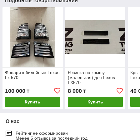
Подобные товары компании
Фонари юбилейные Lexus
Резинка на крышу
Крыш
Lx 570
(маленькая) для Lexus
Lexu
LX570
100 000
8 000
40 
₸
₸
Купить
Купить
О нас
Рейтинг не сформирован
Менее 5 отзывов за последний год