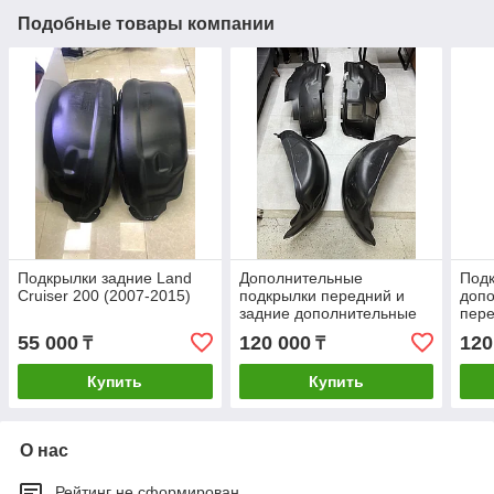
Подобные товары компании
Подкрылки задние Land
Дополнительные
Под
Cruiser 200 (2007-2015)
подкрылки передний и
доп
задние дополнительные
пере
Lc200 / Lx570
Lx5
55 000
120 000
120
₸
₸
Купить
Купить
О нас
Рейтинг не сформирован