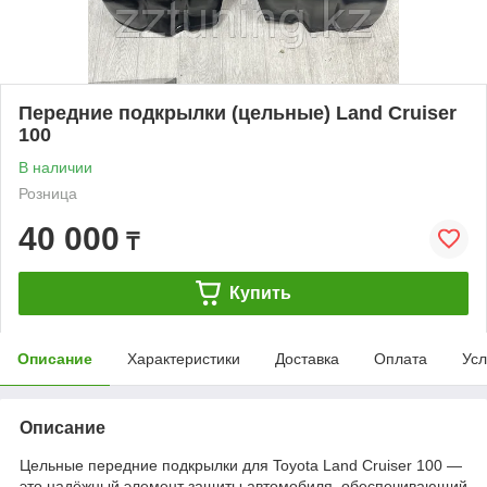
Передние подкрылки (цельные) Land Cruiser
100
В наличии
Розница
40 000
₸
Купить
Описание
Характеристики
Доставка
Оплата
Усл
Описание
Цельные передние подкрылки для Toyota Land Cruiser 100 —
это надёжный элемент защиты автомобиля, обеспечивающий