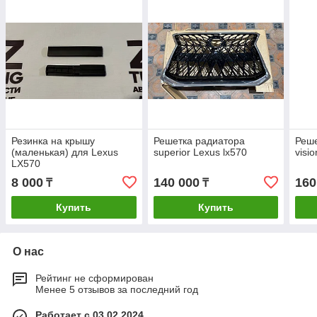
Резинка на крышу
Решетка радиатора
Реше
(маленькая) для Lexus
superior Lexus lx570
visi
LX570
8 000
140 000
160
₸
₸
Купить
Купить
О нас
Рейтинг не сформирован
Менее 5 отзывов за последний год
Работает с 03.02.2024