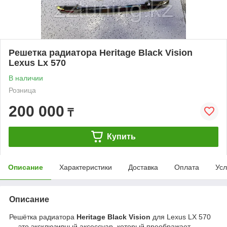
Решетка радиатора Heritage Black Vision
Lexus Lx 570
В наличии
Розница
200 000
₸
Купить
Описание
Характеристики
Доставка
Оплата
Усл
Описание
Решётка радиатора
Heritage Black Vision
для Lexus LX 570
— это эксклюзивный аксессуар, который преображает