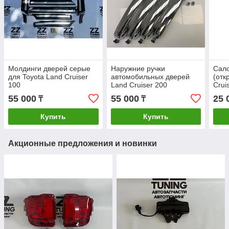
Молдинги дверей серые
Наружние ручки
Сал
для Toyota Land Cruiser
автомобильных дверей
(отк
100
Land Cruiser 200
Crui
55 000
55 000
25 
₸
₸
Купить
Купить
Акционные предложения и новинки