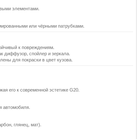
овыми элементами.
омированными или чёрными патрубками.
ойчивый к повреждениям.
ак диффузор, спойлер и зеркала.
ены для покраски в цвет кузова.
ая его к современной эстетике G20.
я автомобиля.
бон, глянец, мат).