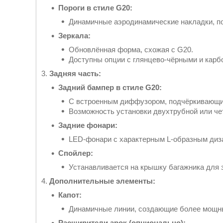
Пороги в стиле G20:
Динамичные аэродинамические накладки, п
Зеркала:
Обновлённая форма, схожая с G20.
Доступны опции с глянцево-чёрными и карб
3.
Задняя часть:
Задний бампер в стиле G20:
С встроенным диффузором, подчёркивающи
Возможность установки двухтрубной или ч
Задние фонари:
LED-фонари с характерным L-образным диз
Спойлер:
Устанавливается на крышку багажника для 
4.
Дополнительные элементы:
Капот:
Динамичные линии, создающие более мощны
Расширители арок (опционально):