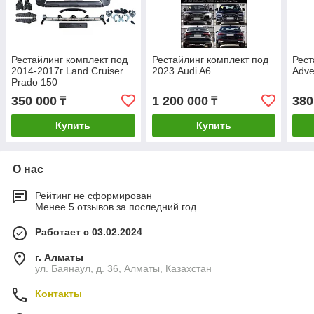
Рестайлинг комплект под
Рестайлинг комплект под
Рест
2014-2017г Land Cruiser
2023 Audi A6
Adve
Prado 150
350 000
1 200 000
380
₸
₸
Купить
Купить
О нас
Рейтинг не сформирован
Менее 5 отзывов за последний год
Работает с 03.02.2024
г. Алматы
ул. Баянаул, д. 36, Алматы, Казахстан
Контакты