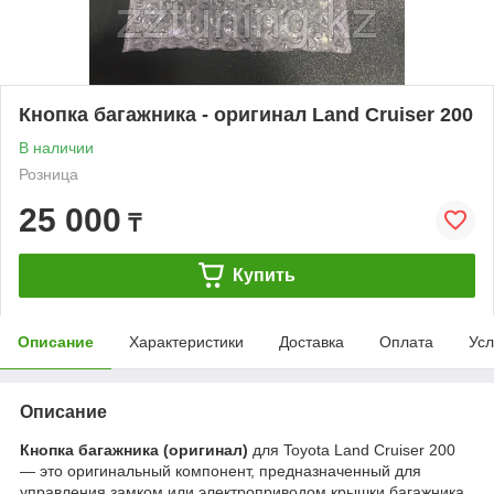
Кнопка багажника - оригинал Land Cruiser 200
В наличии
Розница
25 000
₸
Купить
Описание
Характеристики
Доставка
Оплата
Усл
Описание
Кнопка багажника (оригинал)
для Toyota Land Cruiser 200
— это оригинальный компонент, предназначенный для
управления замком или электроприводом крышки багажника.