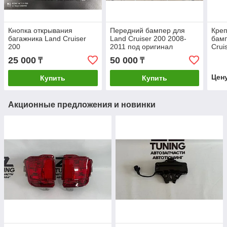
Кнопка открывания
Передний бампер для
Креп
багажника Land Cruiser
Land Cruiser 200 2008-
бамп
200
2011 под оригинал
Crui
25 000
50 000
₸
₸
Цен
Купить
Купить
Акционные предложения и новинки