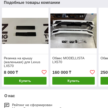
Подобные товары компании
Резинка на крышу
Обвес MODELLISTA
Обве
(маленькая) для Lexus
LX570
LX570
8 000
160 000
250
₸
₸
Купить
Купить
О нас
Рейтинг не сформирован