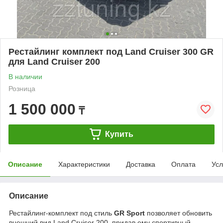
Рестайлинг комплект под Land Cruiser 300 GR
для Land Cruiser 200
В наличии
Розница
1 500 000
₸
Купить
Описание
Характеристики
Доставка
Оплата
Усл
Описание
Рестайлинг-комплект под стиль
GR Sport
позволяет обновить
внешний вид Land Cruiser 200, придав ему спортивный,