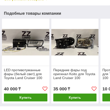
Подобные товары компании
LED противотуманные
Передние фары под
Про
фары (белый свет) для
оригинал Koito для Toyota
для 
Toyota Land Cruiser 100
Land Cruiser 100
100
40 000
35 000
10 
₸
₸
Купить
Купить