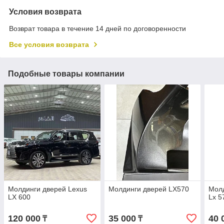
Условия возврата
Возврат товара в течение 14 дней по договоренности
Все условия возврата
Подобные товары компании
Молдинги дверей Lexus
Молдинги дверей LX570
Молд
LX 600
Lx 5
120 000
35 000
40 
₸
₸