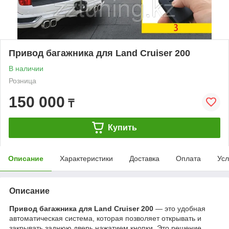
Привод багажника для Land Cruiser 200
В наличии
Розница
150 000
₸
Купить
Описание
Характеристики
Доставка
Оплата
Усл
Описание
Привод багажника для Land Cruiser 200
— это удобная
автоматическая система, которая позволяет открывать и
закрывать заднюю дверь нажатием кнопки. Это решение