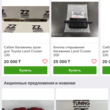
Сабля багажника хром
Кнопка открывания
Сабл
для Toyota Land Cruiser
багажника Land Cruiser
для 
100
200
100
20 000
25 000
20 
₸
₸
Купить
Купить
Акционные предложения и новинки