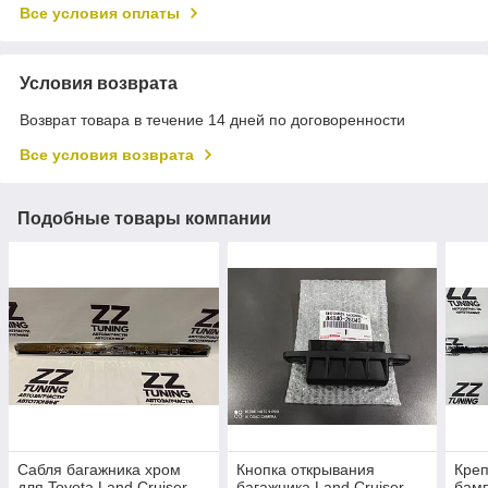
Все условия оплаты
Условия возврата
Возврат товара в течение 14 дней по договоренности
Все условия возврата
Подобные товары компании
Сабля багажника хром
Кнопка открывания
Креп
для Toyota Land Cruiser
багажника Land Cruiser
бамп