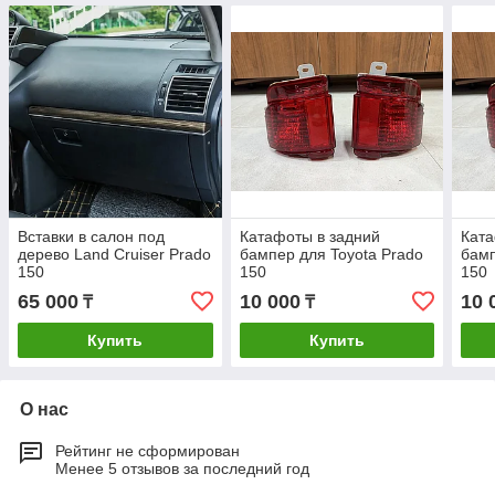
Вставки в салон под
Катафоты в задний
Ката
дерево Land Cruiser Prado
бампер для Toyota Prado
бамп
150
150
150
65 000
10 000
10 
₸
₸
Купить
Купить
О нас
Рейтинг не сформирован
Менее 5 отзывов за последний год