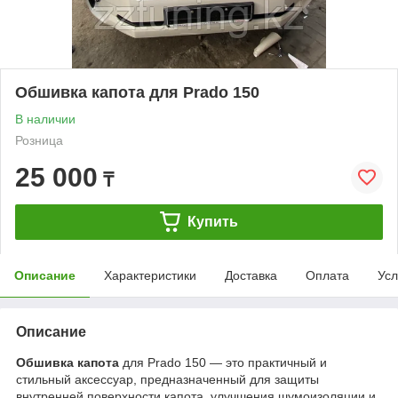
Обшивка капота для Prado 150
В наличии
Розница
25 000
₸
Купить
Описание
Характеристики
Доставка
Оплата
Усл
Описание
Обшивка капота
для Prado 150 — это практичный и
стильный аксессуар, предназначенный для защиты
внутренней поверхности капота, улучшения шумоизоляции и