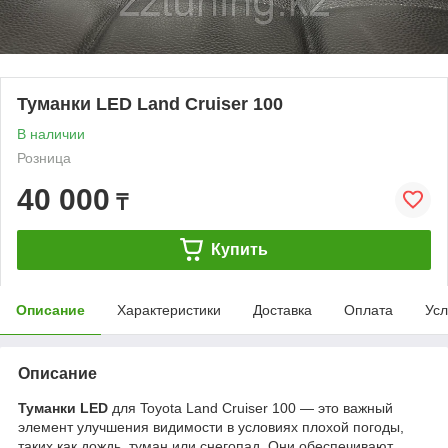
Туманки LED Land Cruiser 100
В наличии
Розница
40 000
₸
Купить
Описание
Характеристики
Доставка
Оплата
Усл
Описание
Туманки LED
для Toyota Land Cruiser 100 — это важный
элемент улучшения видимости в условиях плохой погоды,
таких как дождь, туман или снегопад. Они обеспечивают