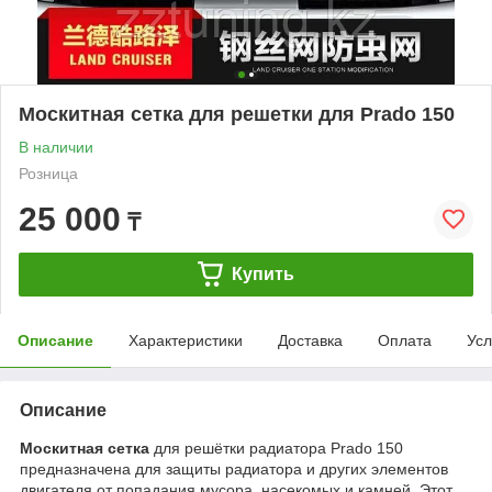
Москитная сетка для решетки для Prado 150
В наличии
Розница
25 000
₸
Купить
Описание
Характеристики
Доставка
Оплата
Усл
Описание
Москитная сетка
для решётки радиатора Prado 150
предназначена для защиты радиатора и других элементов
двигателя от попадания мусора, насекомых и камней. Этот