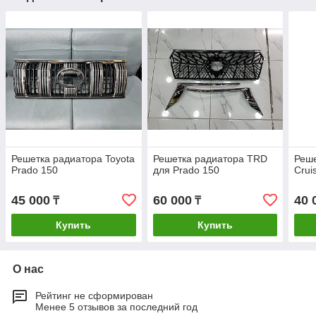
Решетка радиатора Toyota
Решетка радиатора TRD
Реше
Prado 150
для Prado 150
Crui
45 000
60 000
40 
₸
₸
Купить
Купить
О нас
Рейтинг не сформирован
Менее 5 отзывов за последний год