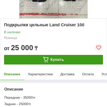
Подкрылки цельные Land Cruiser 100
В наличии
Розница
25 000
от
₸
Купить
Описание
Характеристики
Доставка
Оплата
Усл
Описание
Передние - 35000тг
Задние - 25000тг