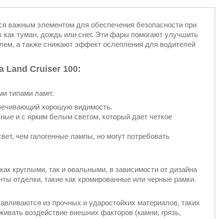
тся важным элементом для обеспечения безопасности при
х как туман, дождь или снег. Эти фары помогают улучшить
лем, а также снижают эффект ослепления для водителей
 Land Cruiser 100:
ми типами ламп:
спечивающий хорошую видимость.
ые и с ярким белым светом, который дает четкое
ет, чем галогенные лампы, но могут потребовать
как круглыми, так и овальными, в зависимости от дизайна
нты отделки, такие как хромированные или черные рамки.
отавливаются из прочных и ударостойких материалов, таких
живать воздействие внешних факторов (камни, грязь,