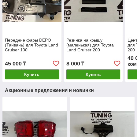
Передние фары DEPO
Резинка на крышу
Цен
(Тайвань) для Toyota Land
(маленькая) для Toyota
для 
Cruiser 100
Land Cruiser 200
200
40 
45 000
8 000
₸
₸
ком
Купить
Купить
Акционные предложения и новинки