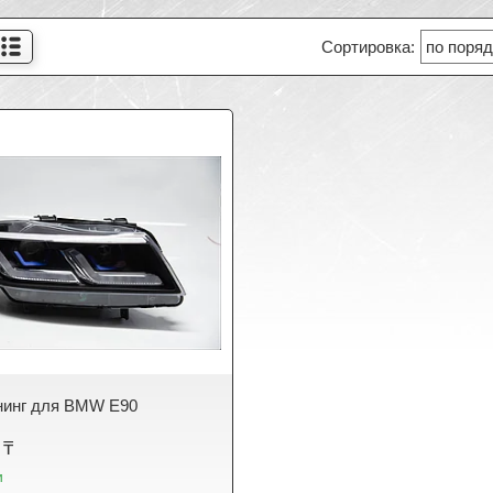
нинг для BMW E90
 ₸
и